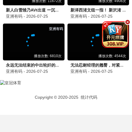
万茜变保姆杀手、饶晓志首当主演 这部片好敢拍！
娱乐资讯
2025-06-21